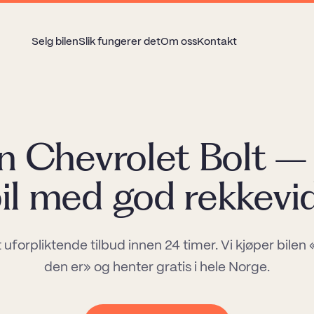
Selg bilen
Slik fungerer det
Om oss
Kontakt
n Chevrolet Bolt –
bil med god rekkevi
t uforpliktende tilbud innen 24 timer. Vi kjøper bilen
den er» og henter gratis i hele Norge.