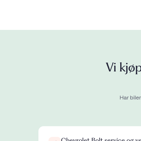
Vi kjø
Har bilen
Chevrolet Bolt service og ve