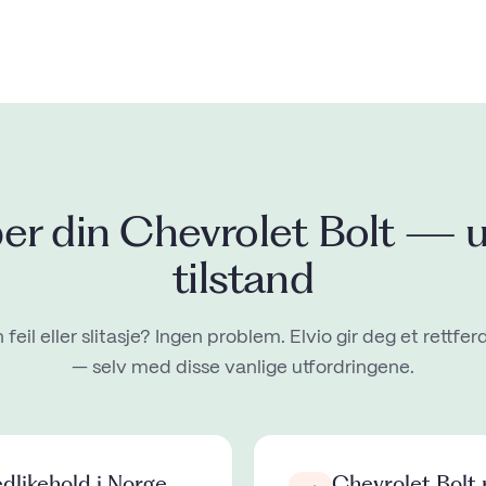
per din
Chevrolet Bolt
— u
tilstand
 feil eller slitasje? Ingen problem. Elvio gir deg et rettfer
— selv med disse vanlige utfordringene.
dlikehold i Norge
Chevrolet Bolt