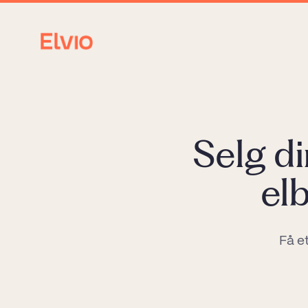
Selg di
el
Få e