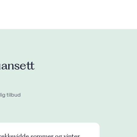
ansett
dig tilbud
 rekkevidde sommer og vinter