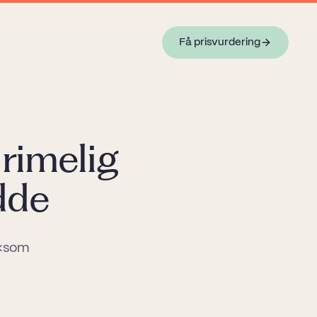
Få prisvurdering
 rimelig
dde
 «som