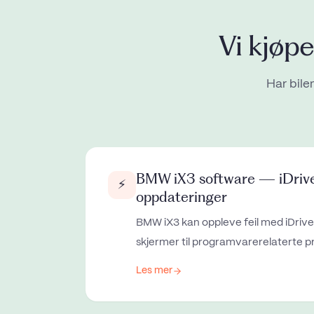
Vi kjøp
Har bilen
BMW iX3 software — iDrive 
⚡
oppdateringer
BMW iX3 kan oppleve feil med iDriv
skjermer til programvarerelaterte p
Les mer