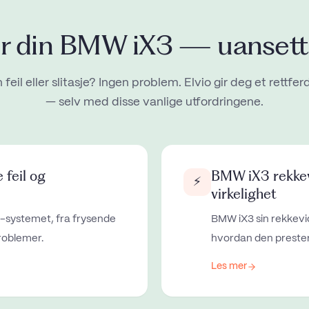
er din
BMW iX3
— uansett 
 feil eller slitasje? Ingen problem. Elvio gir deg et rettfer
— selv med disse vanlige utfordringene.
feil og
BMW iX3 rekke
⚡
virkelighet
e-systemet, fra frysende
BMW iX3 sin rekkev
roblemer.
hvordan den prester
Les mer