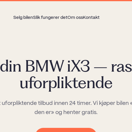
Selg bilen
Slik fungerer det
Om oss
Kontakt
 din BMW iX3 – ras
uforpliktende
t uforpliktende tilbud innen 24 timer. Vi kjøper bilen
den er» og henter gratis.