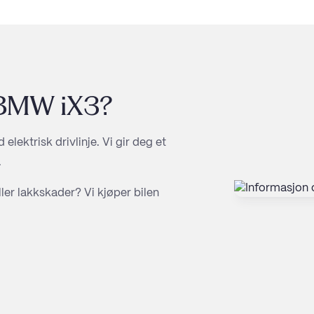
BMW iX3
?
ktrisk drivlinje. Vi gir deg et
.
er lakkskader? Vi kjøper bilen