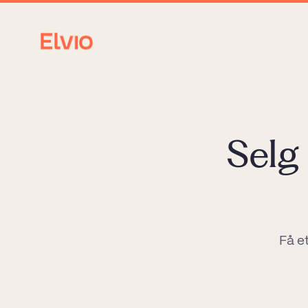
Selg
Få e