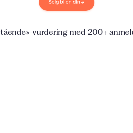
Selg bilen din
tående»-vurdering med 200+ anmel