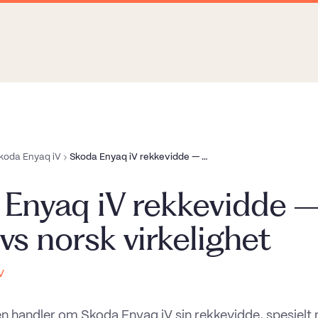
koda Enyaq iV
Skoda Enyaq iV rekkevidde — WLTP vs norsk virkelighet
 Enyaq iV rekkevidde 
s norsk virkelighet
V
en handler om Skoda Enyaq iV sin rekkevidde, spesielt