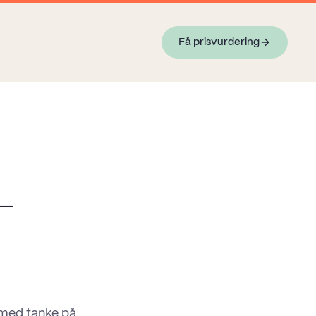
Få prisvurdering
—
 med tanke på