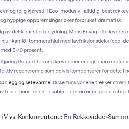
evn og rolig kjørestil i Eco-modus vil alltid gi best rekke
 og hyppige oppbremsinger øker forbruket dramatisk.
lg av dekk har stor betydning. Mens Enyaq ofte leveres m
jul, kan 18-tommers hjul med lavfriksjonsdekk (eco-de
 med 5–10 prosent.
Kjøring i kupert terreng krever mer energi, men moderne
fektiv regenerering som delvis kompenserer for dette i 
maanlegg og setevarme:
Disse funksjonene trekker strøm f
v bilen mens den er tilkoblet laderen er en god strategi 
 iV vs. Konkurrentene: En Rekkevidde-Samm