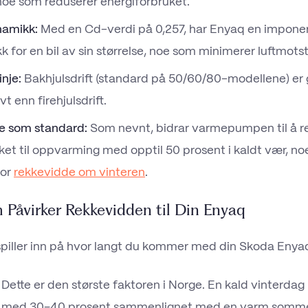
, noe som reduserer energiforbruket.
amikk:
Med en Cd-verdi på 0,257, har Enyaq en impon
 for en bil av sin størrelse, noe som minimerer luftmots
inje:
Bakhjulsdrift (standard på 50/60/80-modellene) er 
vt enn firehjulsdrift.
 som standard:
Som nevnt, bidrar varmepumpen til å r
ket til oppvarming med opptil 50 prosent i kaldt vær, no
for
rekkevidde om vinteren
.
 Påvirker Rekkevidden til Din Enyaq
 spiller inn på hvor langt du kommer med din Skoda Enyaq
Dette er den største faktoren i Norge. En kald vinterdag
 med 30–40 prosent sammenlignet med en varm somm