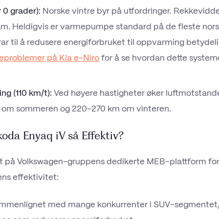
 0 grader):
Norske vintre byr på utfordringer. Rekkevidde
km. Heldigvis er varmepumpe standard på de fleste nors
ar til å redusere energiforbruket til oppvarming betydel
roblemer på Kia e-Niro
for å se hvordan dette systeme
.
ng (110 km/t):
Ved høyere hastigheter øker luftmotstand
om sommeren og 220–270 km om vinteren.
koda Enyaq iV så Effektiv?
t på Volkswagen-gruppens dedikerte MEB-plattform for e
ens effektivitet:
menlignet med mange konkurrenter i SUV-segmentet,