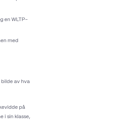
 og en WLTP-
 men med
 bilde av hva
kkevidde på
 i sin klasse,