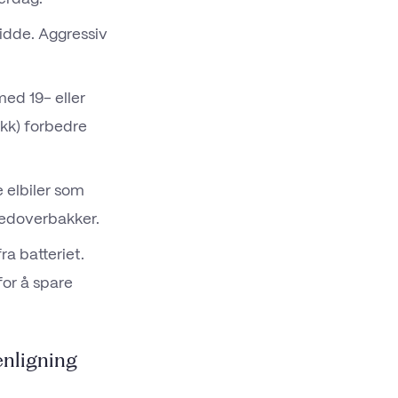
vidde. Aggressiv
ed 19- eller
kk) forbedre
 elbiler som
nedoverbakker.
ra batteriet.
for å spare
enligning