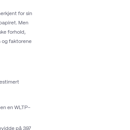
erkjent for sin
papiret. Men
ke forhold,
n og faktorene
 estimert
llen en WLTP-
evidde på 397