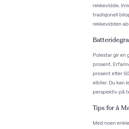
rekkevidde. Imi
tradisjonell bi
rekkevidden abs
Batteridegra
Polestar gir en
prosent. Erfari
prosent etter 5
elbiler. Du kan
perspektiv på 
Tips for å M
Med noen enkle 