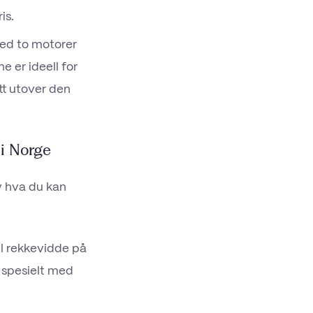
is.
ed to motorer
e er ideell for
tt utover den
 i Norge
v hva du kan
ll rekkevidde på
 spesielt med