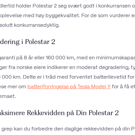
dlertid holder Polestar 2 seg svært godt i konkurransen o
lopplevelse med høy byggekvalitet. For de som vurderer 
olutt konkurransedyktig.
dering i Polestar 2
 garanti på 8 år eller 160 000 km, med en minimumskapas
nger fra norske eiere indikerer en moderat degradering, t
0 000 km. Dette er i tråd med forventet batterilevetid f
 lese mer om
batteriforringelse på Tesla Model Y
for å få e
temaet.
aksimere Rekkevidden på Din Polestar 2
grep kan du forbedre den daglige rekkevidden på din Po