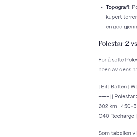
Topografi:
Po
kupert terre
en god gjenn
Polestar 2 
For å sette Pol
noen av dens n
| Bil | Batteri 
----| | Polestar
602 km | 450–53
C40 Recharge | 
Som tabellen vi