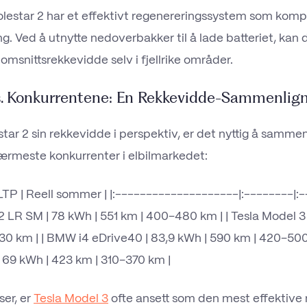
lestar 2 har et effektivt regenereringssystem som komp
ng. Ved å utnytte nedoverbakker til å lade batteriet, kan
omsnittsrekkevidde selv i fjellrike områder.
vs. Konkurrentene: En Rekkevidde-Sammenlig
estar 2 sin rekkevidde i perspektiv, er det nyttig å samm
ærmeste konkurrenter i elbilmarkedet:
| WLTP | Reell sommer | |:--------------------|:--------|:
 2 LR SM | 78 kWh | 551 km | 400–480 km | | Tesla Model 3
0 km | | BMW i4 eDrive40 | 83,9 kWh | 590 km | 420–500 
69 kWh | 423 km | 310–370 km |
ser, er
Tesla Model 3
ofte ansett som den mest effektive 