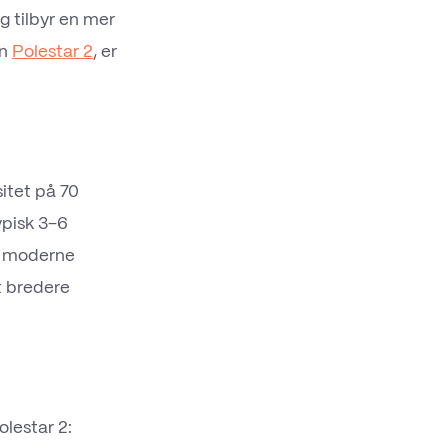
g tilbyr en mer
en
Polestar 2
, er
itet på 70
ypisk 3–6
or moderne
t bredere
lestar 2: