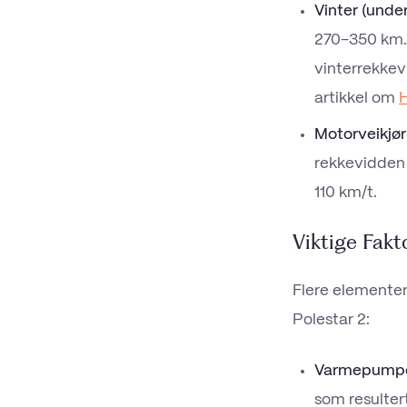
Vinter (under
270–350 km.
vinterrekkev
artikkel om
H
Motorveikjøri
rekkevidden
110 km/t.
Viktige Fakt
Flere elementer
Polestar 2:
Varmepump
som resulter