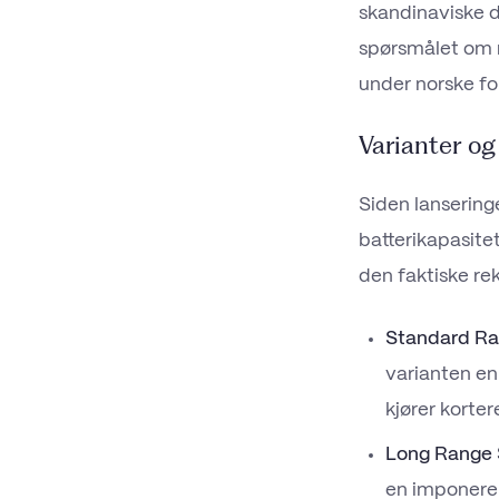
skandinaviske d
spørsmålet om r
under norske fo
Varianter og
Siden lansering
batterikapasitet
den faktiske re
Standard Ra
varianten en
kjører korter
Long Range S
en imponere