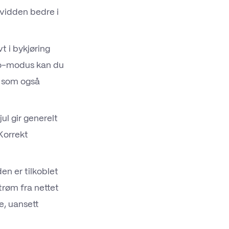
vidden bedre i
t i bykjøring
co-modus kan du
on som også
ul gir generelt
Korrekt
en er tilkoblet
trøm fra nettet
re, uansett