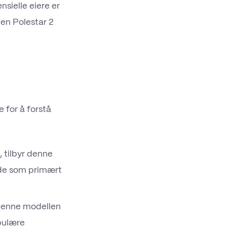
sielle eiere er
en Polestar 2
e for å forstå
 tilbyr denne
 de som primært
 denne modellen
pulære