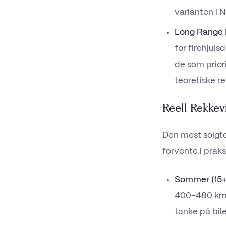
varianten i 
Long Range 
for firehjuls
de som prior
teoretiske r
Reell Rekkev
Den mest solgte
forvente i praks
Sommer (15+ 
400–480 km v
tanke på bil