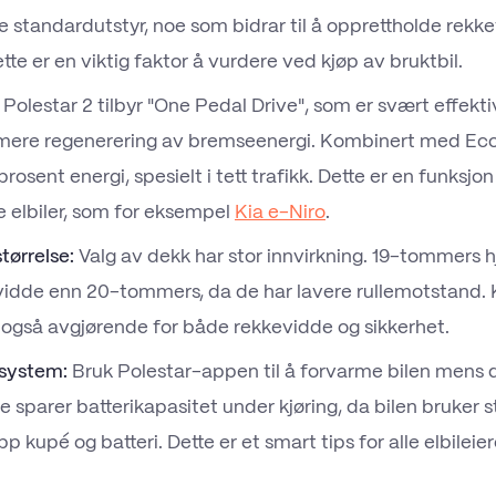
tandardutstyr, noe som bidrar til å opprettholde rekke
tte er en viktig faktor å vurdere ved kjøp av bruktbil.
Polestar 2 tilbyr "One Pedal Drive", som er svært effektiv
mere regenerering av bremseenergi. Kombinert med E
rosent energi, spesielt i tett trafikk. Dette er en funksj
re elbiler, som for eksempel
Kia e-Niro
.
tørrelse:
Valg av dekk har stor innvirkning. 19-tommers hj
idde enn 20-tommers, da de har lavere rullemotstand. 
 også avgjørende for både rekkevidde og sikkerhet.
system:
Bruk Polestar-appen til å forvarme bilen mens d
e sparer batterikapasitet under kjøring, da bilen bruker s
pp kupé og batteri. Dette er et smart tips for alle elbileie