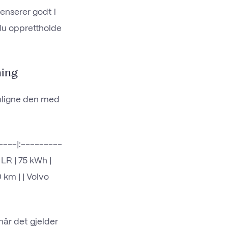
enserer godt i
 du opprettholde
ning
enligne den med
-----|:---------
 LR | 75 kWh |
km | | Volvo
når det gjelder