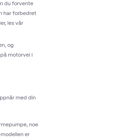
an du forvente
 har forbedret
r, les vår
en, og
på motorvei i
 oppnår med din
varmepumpe, noe
-modellen er