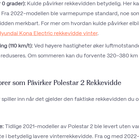
 0 grader):
Kulde påvirker rekkevidden betydelig. Her k
 Fra 2022-modellen ble varmepumpe standard, noe som
idden merkbart. For mer om hvordan kulde påvirker elbile
yundai Kona Electric rekkevidde vinter
.
ng (110 km/t):
Ved høyere hastigheter øker luftmotstand
 reduseres. Om sommeren kan du forvente 320–380 km 
orer som Påvirker Polestar 2 Rekkevidde
 spiller inn når det gjelder den faktiske rekkevidden du
e:
Tidlige 2021-modeller av Polestar 2 ble levert uten 
te i betydelig lavere vinterrekkevidde. Fra og med 2022