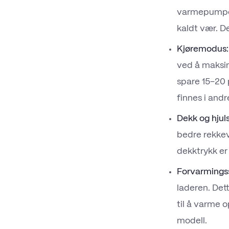
varmepumpe s
kaldt vær. De
Kjøremodus:
ved å maksi
spare 15–20 p
finnes i and
Dekk og hjuls
bedre rekkev
dekktrykk er
Forvarmings
laderen. Dett
til å varme o
modell.