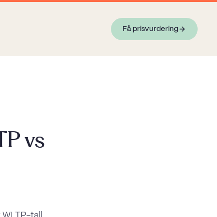
Få prisvurdering
TP vs
r WLTP-tall