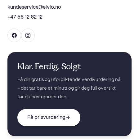
kundeservice@elvio.no
+47 56 12 62 12
Klar. Ferdig. Solgt
Få din gratis og uforpliktende verdivurdering nå
– det tar bare et minutt og gir deg full oversikt
før du bestemmer deg.
Få prisvurdering