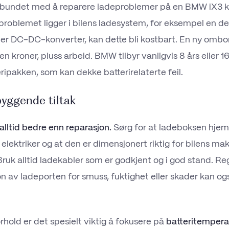
bundet med å reparere ladeproblemer på en BMW iX3 k
 problemet ligger i bilens ladesystem, for eksempel en d
er DC-DC-konverter, kan dette bli kostbart. En ny ombor
sen kroner, pluss arbeid. BMW tilbyr vanligvis 8 års eller
ripakken, som kan dekke batterirelaterte feil.
byggende tiltak
alltid bedre enn reparasjon.
Sørg for at ladeboksen hjemm
t elektriker og at den er dimensjonert riktig for bilens ma
Bruk alltid ladekabler som er godkjent og i god stand. R
on av ladeporten for smuss, fuktighet eller skader kan og
rhold er det spesielt viktig å fokusere på
batteritempera