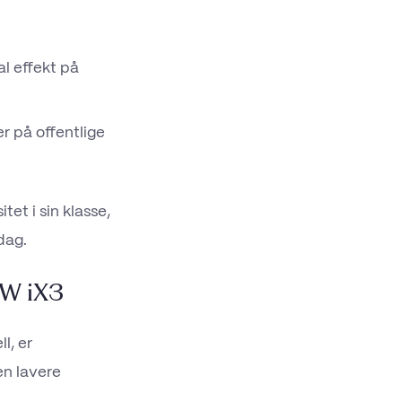
l effekt på
r på offentlige
tet i sin klasse,
dag.
MW iX3
l, er
en lavere