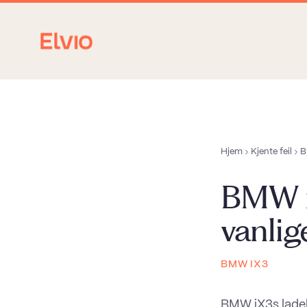
Hjem
Kjente feil
B
BMW i
vanli
BMW IX3
BMW iX3s ladeha