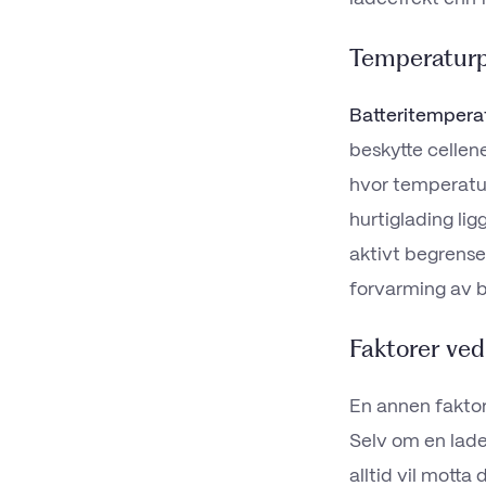
Temperaturp
Batteritempera
beskytte cellen
hvor temperatur
hurtiglading lig
aktivt begrense 
forvarming av b
Faktorer ved
En annen faktor
Selv om en lade
alltid vil mott