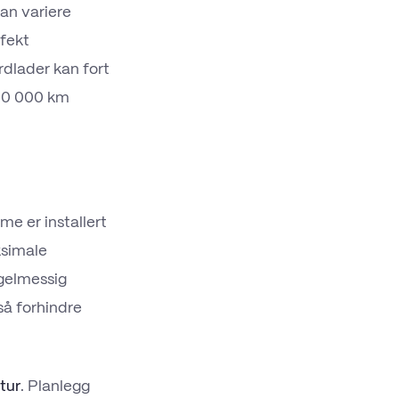
an variere
efekt
dlader kan fort
 160 000 km
e er installert
ksimale
egelmessig
så forhindre
tur
. Planlegg