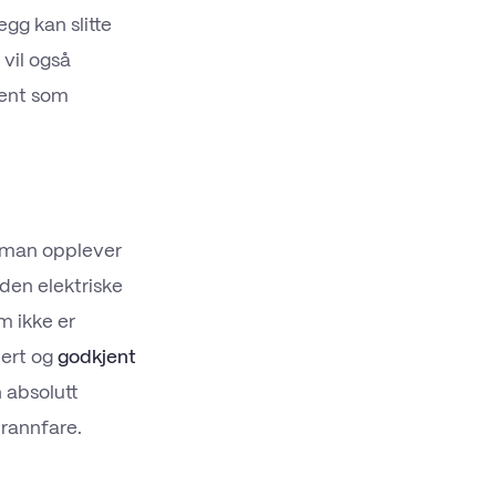
egg kan slitte
 vil også
jent som
 man opplever
 den elektriske
m ikke er
lert og
godkjent
 absolutt
brannfare.