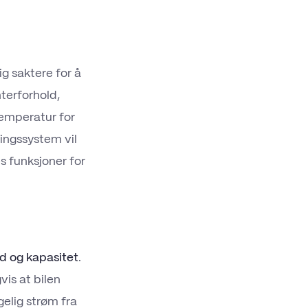
lig saktere for å
terforhold,
temperatur for
ringssystem vil
s funksjoner for
nd og kapasitet
.
is at bilen
gelig strøm fra