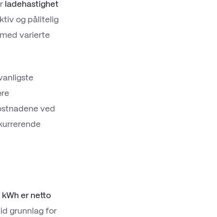
er
ladehastighet
ktiv og pålitelig
 med varierte
vanligste
ære
kostnadene ved
nkurrerende
 kWh er netto
lid grunnlag for