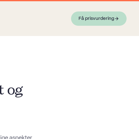
Få prisvurdering
t og
tige aspekter