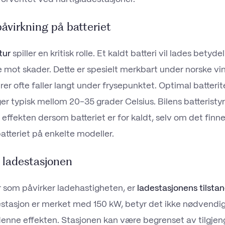
åvirkning på batteriet
tur
spiller en kritisk rolle. Et kaldt batteri vil lades betyde
e mot skader. Dette er spesielt merkbart under norske vin
er ofte faller langt under frysepunktet. Optimal batteri
ger typisk mellom 20-35 grader Celsius. Bilens batteristy
effekten dersom batteriet er for kaldt, selv om det finne
atteriet på enkelte modeller.
 ladestasjonen
 som påvirker ladehastigheten, er
ladestasjonens tilsta
stasjon er merket med 150 kW, betyr det ikke nødvendigv
a denne effekten. Stasjonen kan være begrenset av tilgjen