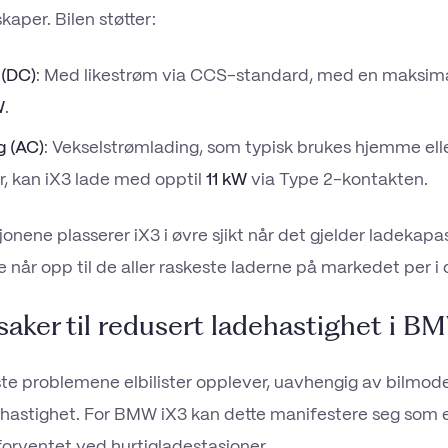
aper. Bilen støtter:
 (DC)
: Med likestrøm via CCS-standard, med en maksima
W
.
g (AC)
: Vekselstrømlading, som typisk brukes hjemme elle
r, kan iX3 lade med opptil
11 kW
via Type 2-kontakten.
jonene plasserer iX3 i øvre sjikt når det gjelder ladekapasi
 når opp til de aller raskeste laderne på markedet per i 
saker til redusert ladehastighet i B
ste problemene elbilister opplever, uavhengig av bilmodel
hastighet. For BMW iX3 kan dette manifestere seg som 
forventet ved hurtigladestasjoner.