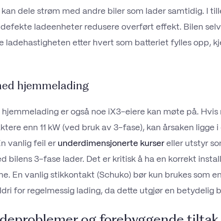
n kan dele strøm med andre biler som lader samtidig. I till
 defekte ladeenheter redusere overført effekt. Bilen selv
e ladehastigheten etter hvert som batteriet fylles opp, k
med hjemmelading
hjemmelading er også noe iX3-eiere kan møte på. Hvis
aktere enn 11 kW (ved bruk av 3-fase), kan årsaken ligge i
n vanlig feil er
underdimensjonerte kurser
eller utstyr so
bilens 3-fase lader. Det er kritisk å ha en korrekt instal
. En vanlig stikkontakt (Schuko) bør kun brukes som en
dri for regelmessig lading, da dette utgjør en betydelig 
adeproblemer og forebyggende tiltak