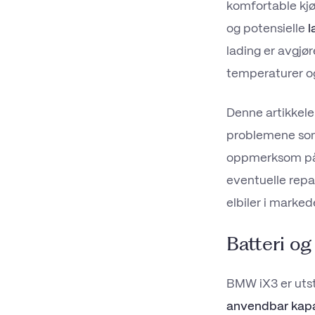
komfortable kjø
og potensielle
l
lading er avgjø
temperaturer og 
Denne artikkele
problemene som
oppmerksom på, 
eventuelle repa
elbiler i marked
Batteri og
BMW iX3 er utst
anvendbar kapa