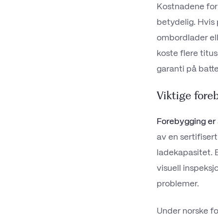
Kostnadene for
betydelig. Hvis
ombordlader ell
koste flere titu
garanti på batte
Viktige fore
Forebygging er 
av en sertifiser
ladekapasitet. 
visuell inspeksj
problemer.
Under norske fo