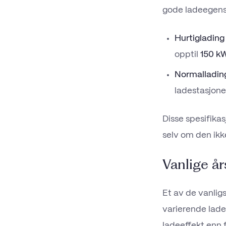
gode ladeegensk
Hurtiglading
opptil
150 k
Normalladin
ladestasjone
Disse spesifikas
selv om den ikke
Vanlige år
Et av de vanlig
varierende lade
ladeeffekt enn 