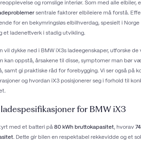
reopplevelse og romslige interiør. Som med alle elbiler, 
adeproblemer
sentrale faktorer elbileiere må forstå. Effe
rende for en bekymringsløs elbilhverdag, spesielt i Norge
et ladenettverk i stadig utvikling.
n vil dykke ned i BMW iX3s ladeegenskaper, utforske de 
 kan oppstå, årsakene til disse, symptomer man bør v
samt gi praktiske råd for forebygging. Vi ser også på 
rasjoner og hvordan iX3 posisjonerer seg i forhold til ko
et.
 ladespesifikasjoner for BMW iX3
yrt med et batteri på
80 kWh bruttokapasitet
, hvorav
74
sitet
. Dette gir bilen en respektabel rekkevidde og et so