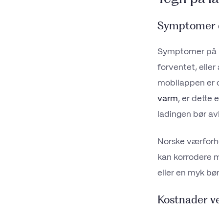
Symptomer d
Symptomer på la
forventet, eller
mobilappen er o
varm
, er dette 
ladingen bør av
Norske værforho
kan korrodere m
eller en myk bør
Kostnader v