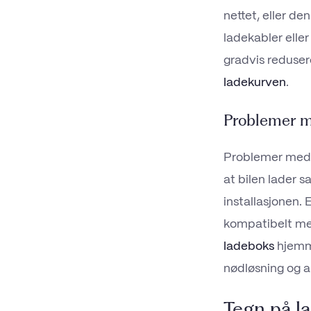
nettet, eller de
ladekabler eller
gradvis reduser
ladekurven
.
Problemer 
Problemer med 
at bilen lader s
installasjonen. E
kompatibelt med 
ladeboks
hjemme
nødløsning og al
Tegn på l