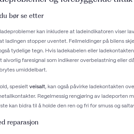
u bør se etter
deproblemer kan inkludere at ladeindikatoren viser lav
 at ladingen stopper uventet. Feilmeldinger på bilens skje
gså tydelige tegn. Hvis ladekabelen eller ladekontakten
et alvorlig faresignal som indikerer overbelastning eller d
brytes umiddelbart.
ld, spesielt
veisalt
, kan også påvirke ladekontakten ove
etallkontakter. Regelmessig rengjøring av ladeporten m
ste kan bidra til å holde den ren og fri for smuss og saltav
ed reparasjon